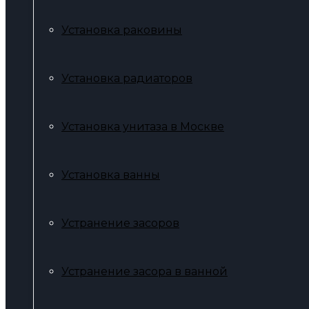
Установка раковины
Установка радиаторов
Установка унитаза в Москве
Установка ванны
Устранение засоров
Устранение засора в ванной